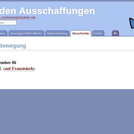
den Ausschaffungen
coordination@romandie.com
ehen
Aussagen Betroffener
Unterstützung
Geschichte
Links
Fr
 Bewegung
ember 06
. (
auf Französisch
)