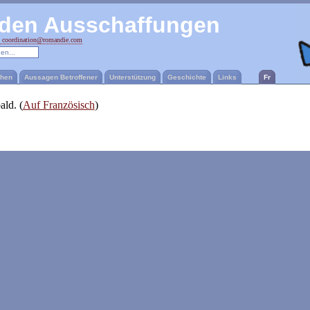
den Ausschaffungen
coordination@romandie.com
ehen
Aussagen Betroffener
Unterstützung
Geschichte
Links
Fr
ld. (
Auf Französisch
)