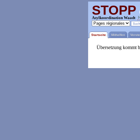
STOPP
Asylkoordination Waadt
Startseite
Mithelfen
Verst
Übersetzung kommt ba