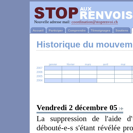
Nouvelle adresse mail:
coordination@stoprenvoi.ch
Accueil
Participer
Comprendre
Témoignages
Soutiens
Historique du mouvem
janvier
février
mars
avril
mai
2007
2006
2005
2004
Vendredi 2 décembre 05
La suppression de l'aide d'
débouté-e-s s'étant révélée pr