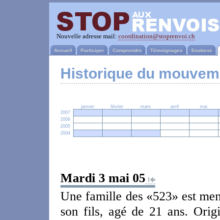
Nouvelle adresse mail:
coordination@stoprenvoi.ch
Accueil
Participer
Comprendre
Témoignages
Soutiens
Historique du mouvem
janvier
février
mars
avril
mai
2007
2006
2005
2004
Mardi 3 mai 05
Une famille des «523» est mena
son fils, agé de 21 ans. Origi