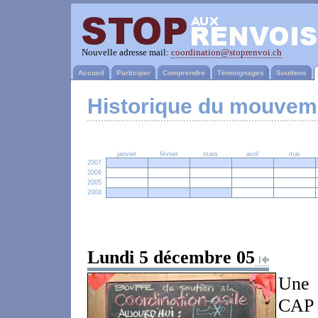
Nouvelle adresse mail:
coordination@stoprenvoi.ch
Accueil
Participer
Comprendre
Témoignages
Soutiens
Historique du mouvem
janvier
février
mars
avril
mai
2007
2006
2005
2004
Lundi 5 décembre 05
Une 
CAP (