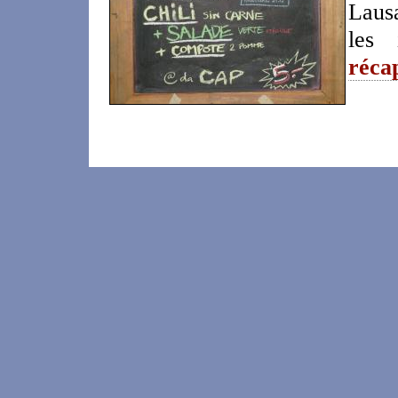
Laus
les
récap