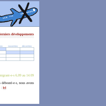
derniers développements
bre
novembre
décembre
migrant-e-s 6,09 au 14.09
s débouté-e-s, nous avons
u :
ici