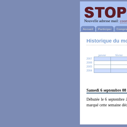
Nouvelle adresse mail:
coor
Accueil
Participer
Compre
Historique du 
janvier
février
2007
2006
2005
2004
Samedi 6 septembre 08
Débutée le 6 septembre à
marqué cette semaine dédi