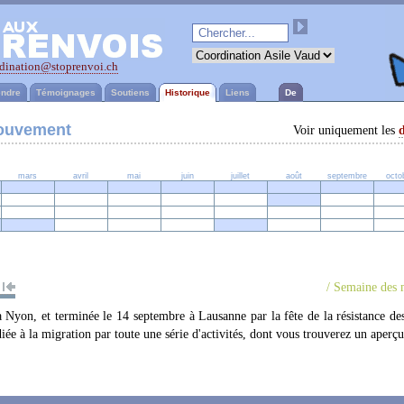
dination@stoprenvoi.ch
ndre
Témoignages
Soutiens
Historique
Liens
De
mouvement
Voir uniquement les
mars
avril
mai
juin
juillet
août
septembre
octo
/ Semaine des 
 Nyon, et terminée le 14 septembre à Lausanne par la fête de la résistance de
ée à la migration par toute une série d'activités, dont vous trouverez un aperç