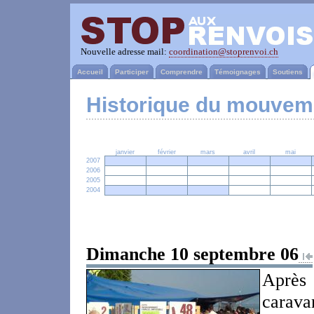
Nouvelle adresse mail:
coordination@stoprenvoi.ch
Accueil
Participer
Comprendre
Témoignages
Soutiens
Historique du mouvem
janvier
février
mars
avril
mai
2007
2006
2005
2004
Dimanche 10 septembre 06
Après 
carava