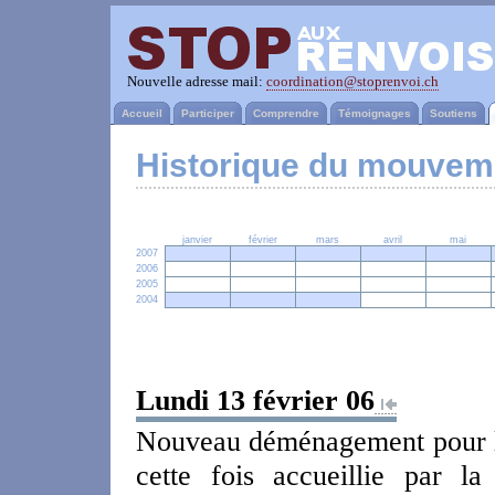
Nouvelle adresse mail:
coordination@stoprenvoi.ch
Accueil
Participer
Comprendre
Témoignages
Soutiens
Historique du mouvem
janvier
février
mars
avril
mai
2007
2006
2005
2004
Lundi 13 février 06
Nouveau déménagement pour la
cette fois accueillie par l