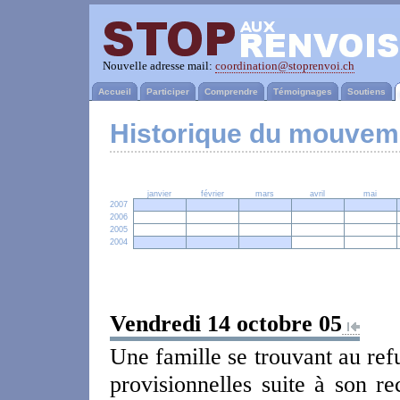
Nouvelle adresse mail:
coordination@stoprenvoi.ch
Accueil
Participer
Comprendre
Témoignages
Soutiens
Historique du mouvem
janvier
février
mars
avril
mai
2007
2006
2005
2004
Vendredi 14 octobre 05
Une famille se trouvant au ref
provisionnelles suite à son r