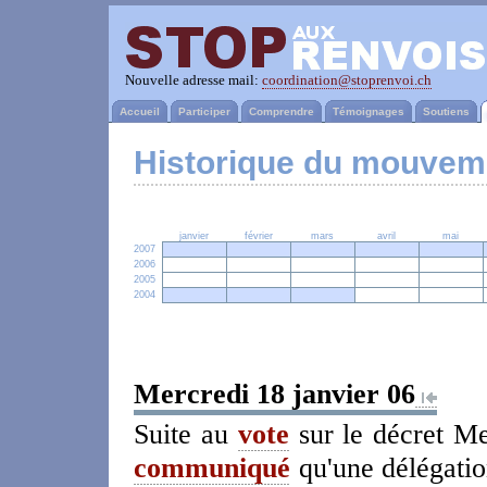
Nouvelle adresse mail:
coordination@stoprenvoi.ch
Accueil
Participer
Comprendre
Témoignages
Soutiens
Historique du mouvem
janvier
février
mars
avril
mai
2007
2006
2005
2004
Mercredi 18 janvier 06
Suite au
vote
sur le décret Me
communiqué
qu'une délégatio