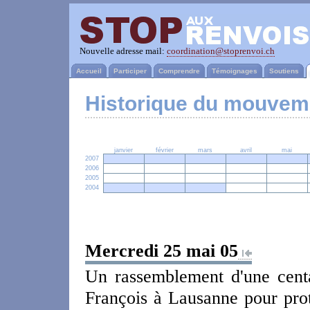
Nouvelle adresse mail:
coordination@stoprenvoi.ch
Accueil
Participer
Comprendre
Témoignages
Soutiens
Historique du mouvem
janvier
février
mars
avril
mai
2007
2006
2005
2004
Mercredi 25 mai 05
Un rassemblement d'une centa
François à Lausanne pour prote