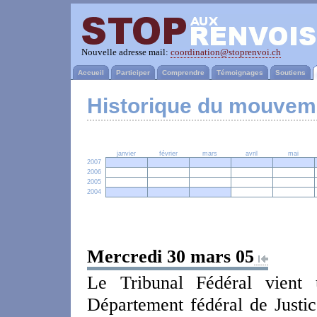
Nouvelle adresse mail:
coordination@stoprenvoi.ch
Accueil
Participer
Comprendre
Témoignages
Soutiens
Historique du mouvem
janvier
février
mars
avril
mai
2007
2006
2005
2004
Mercredi 30 mars 05
Le Tribunal Fédéral vient 
Département fédéral de Justice