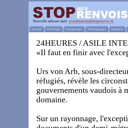
Nouvelle adresse mail:
coordination@stoprenvoi.ch
Accueil
Participer
Comprendre
Témoignages
Soutiens
24HEURES / ASILE INTER
«Il faut en finir avec l'exc
Urs von Arb, sous-directeur
réfugiés, révèle les circons
gouvernements vaudois à me
domaine.
Sur un rayonnage, l'except
documents d'un demi-mètre d