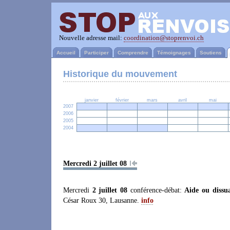
Nouvelle adresse mail:
coordination@stoprenvoi.ch
Accueil
Participer
Comprendre
Témoignages
Soutiens
Historique du mouvement
janvier
février
mars
avril
mai
2007
2006
2005
2004
Mercredi 2 juillet 08
Mercredi
2 juillet 08
conférence-débat:
Aide ou dissu
César Roux 30, Lausanne.
info