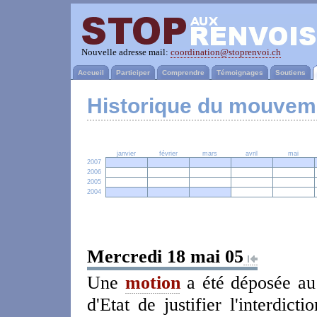
Nouvelle adresse mail:
coordination@stoprenvoi.ch
Accueil
Participer
Comprendre
Témoignages
Soutiens
Historique du mouvem
janvier
février
mars
avril
mai
2007
2006
2005
2004
Mercredi 18 mai 05
Une
motion
a été déposée au
d'Etat de justifier l'interdic