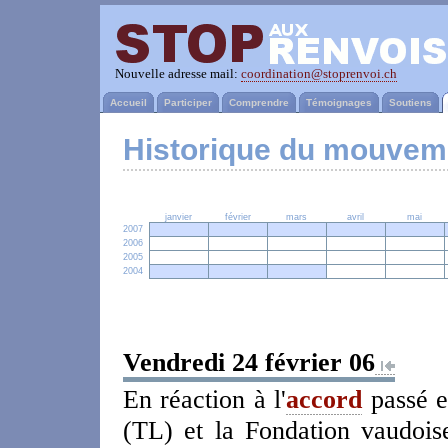
Nouvelle adresse mail:
coordination@stoprenvoi.ch
Accueil
Participer
Comprendre
Témoignages
Soutiens
Historique du mouvem
janvier
février
mars
avril
mai
2007
2006
2005
2004
Vendredi 24 février 06
En réaction à l'
accord
passé e
(TL) et la Fondation vaudoise