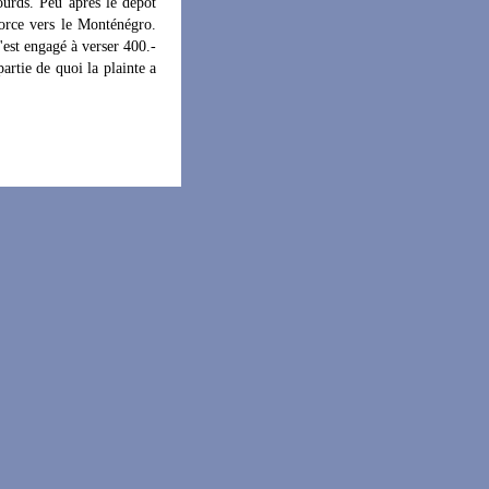
ourds. Peu après le dépôt
force vers le Monténégro.
'est engagé à verser 400.-
artie de quoi la plainte a