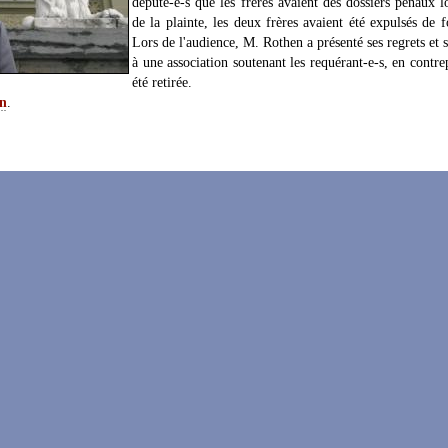
député-e-s que les frères avaient des dossiers pénaux l
de la plainte, les deux frères avaient été expulsés de 
Lors de l'audience, M. Rothen a présenté ses regrets et s
à une association soutenant les requérant-e-s, en contrep
été retirée.
on
.