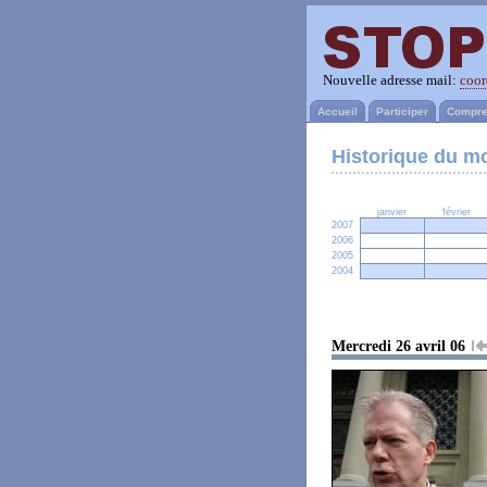
Nouvelle adresse mail:
coor
Accueil
Participer
Compre
Historique du 
janvier
février
2007
2006
2005
2004
Mercredi 26 avril 06