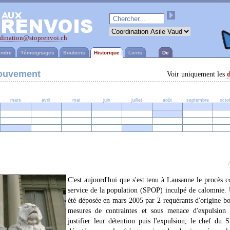
dination@stoprenvoi.ch
ndre
Témoignages
Soutiens
Historique
Liens
De
mouvement
Voir uniquement les
mars
avril
mai
juin
juillet
août
septembre
octo
C'est aujourd'hui que s'est tenu à Lausanne le procès 
service de la population (SPOP) inculpé de calomnie
été déposée en mars 2005 par 2 requérants d'origine bo
mesures de contraintes et sous menace d'expulsio
justifier leur détention puis l'expulsion, le chef du