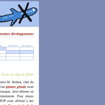
derniers développements
bre
novembre
décembre
/ Procès du chef du SPOP
contre M. Rothen, chef du
. Une
plainte pénale
avait
sniaque, alors détenus en
n imminente. Pour mieux
 SPOP avait affirmé à des