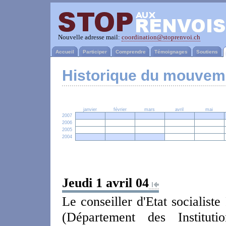
Nouvelle adresse mail:
coordination@stoprenvoi.ch
Accueil
Participer
Comprendre
Témoignages
Soutiens
Historique du mouvem
janvier
février
mars
avril
mai
2007
2006
2005
2004
Jeudi 1 avril 04
Le conseiller d'Etat socialist
(Département des Instituti